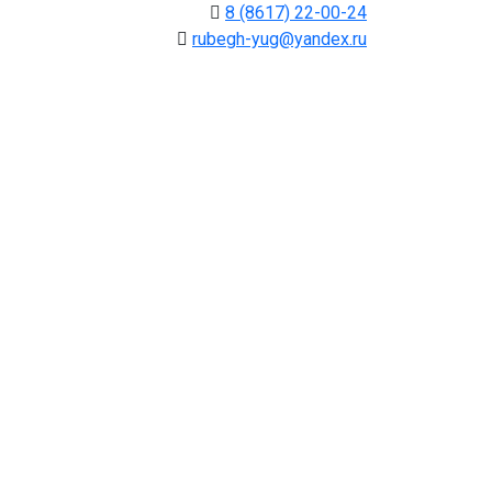
8 (8617) 22-00-24
rubegh-yug@yandex.ru