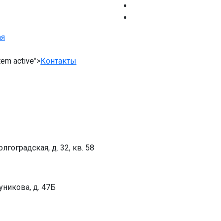
ая
tem active">
Контакты
лгоградская, д. 32, кв. 58
уникова, д. 47Б